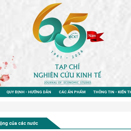
QUY ĐỊNH - HƯỚNG DẪN
CÁC ẤN PHẨM
THÔNG TIN - KIẾN 
ộng của các nước