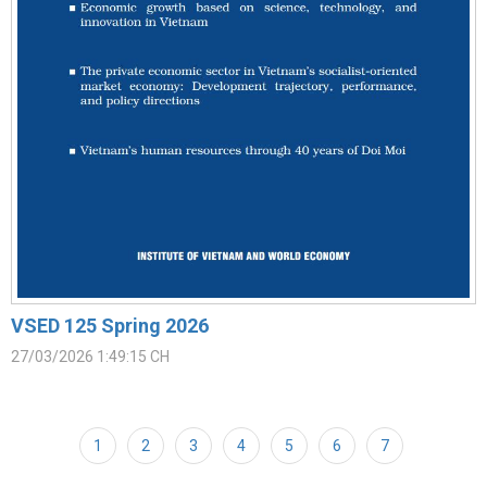
VSED 125 Spring 2026
27/03/2026 1:49:15 CH
1
2
3
4
5
6
7