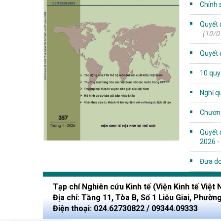
Chính s
Quyết 
(10/0
Quyết 
10 quy
Nghị q
Chương 
Quyết 
2026 -
Đưa do
Tạp chí Nghiên cứu Kinh tế (Viện Kinh tế Việt 
Địa chỉ: Tầng 11, Tòa B, Số 1 Liễu Giai, Phườn
Điện thoại: 024.62730822 / 09344.09333