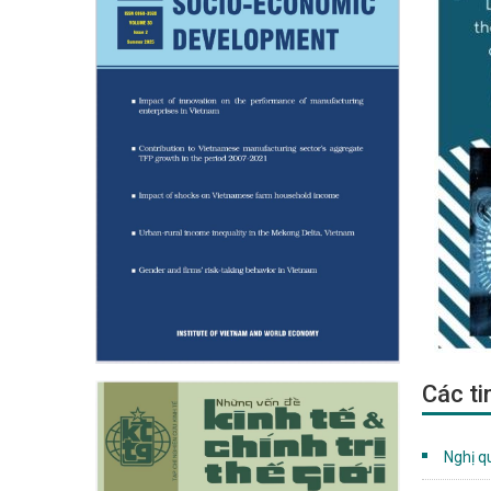
Các ti
Nghị q