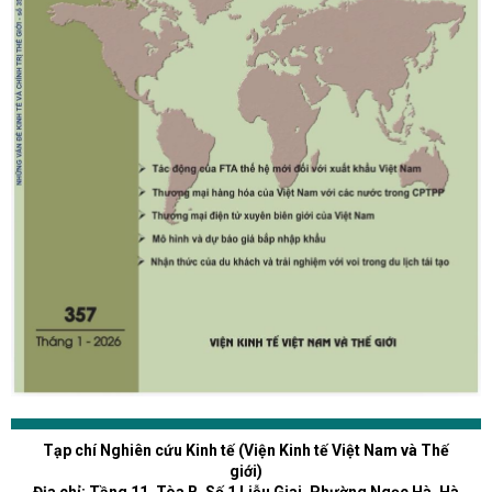
Tạp chí Nghiên cứu Kinh tế (Viện Kinh tế Việt Nam và Thế
giới)
Địa chỉ: Tầng 11, Tòa B, Số 1 Liễu Giai, Phường Ngọc Hà, Hà