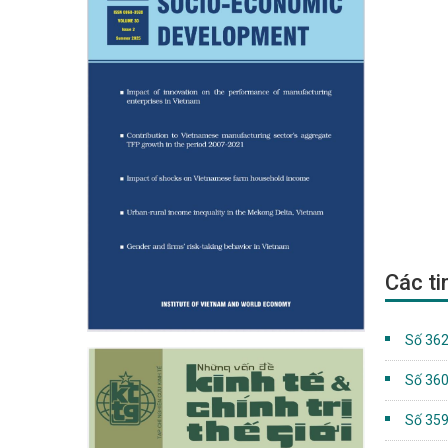
Các ti
Số 362
Số 360
Số 359