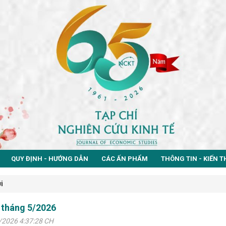
QUY ĐỊNH - HƯỚNG DẪN
CÁC ẤN PHẨM
THÔNG TIN - KIẾN 
i
 tháng 5/2026
/2026 4:37:28 CH