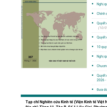
Nghị q
Chính s
Quyết 
(10/0
Quyết 
10 quy
Nghị q
Chương 
Quyết 
2026 -
Đưa do
Tạp chí Nghiên cứu Kinh tế (Viện Kinh tế Việt 