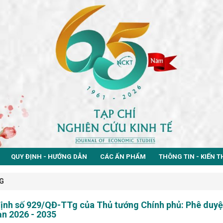
QUY ĐỊNH - HƯỚNG DẪN
CÁC ẤN PHẨM
THÔNG TIN - KIẾN 
G
ịnh số 929/QĐ-TTg của Thủ tướng Chính phủ: Phê duyệt
ạn 2026 - 2035