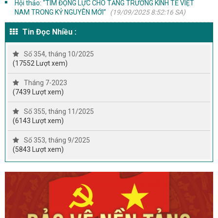
Hội thảo: “TÌM ĐỘNG LỰC CHO TĂNG TRƯỞNG KINH TẾ VIỆT
NAM TRONG KỶ NGUYÊN MỚI”
(19/09/2025 8:52:16 SA)
Tin Đọc Nhiều :
Số 354, tháng 10/2025
(17552 Lượt xem)
Tháng 7-2023
(7439 Lượt xem)
Số 355, tháng 11/2025
(6143 Lượt xem)
Số 353, tháng 9/2025
(5843 Lượt xem)