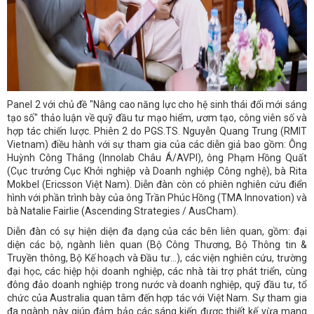
Panel 2 với chủ đề "Nâng cao năng lực cho hệ sinh thái đổi mới sáng
tạo số" thảo luận về quỹ đầu tư mạo hiểm, ươm tạo, công viên số và
hợp tác chiến lược. Phiên 2 do PGS.TS. Nguyễn Quang Trung (RMIT
Vietnam) điều hành với sự tham gia của các diễn giả bao gồm: Ông
Huỳnh Công Thắng (Innolab Châu Á/AVPI), ông Phạm Hồng Quất
(Cục trưởng Cục Khởi nghiệp và Doanh nghiệp Công nghệ), bà Rita
Mokbel (Ericsson Việt Nam). Diễn đàn còn có phiên nghiên cứu điển
hình với phần trình bày của ông Trần Phúc Hồng (TMA Innovation) và
bà Natalie Fairlie (Ascending Strategies / AusCham).
Diễn đàn có sự hiện diện đa dạng của các bên liên quan, gồm: đại
diện các bộ, ngành liên quan (Bộ Công Thương, Bộ Thông tin &
Truyền thông, Bộ Kế hoạch và Đầu tư…), các viện nghiên cứu, trường
đại học, các hiệp hội doanh nghiệp, các nhà tài trợ phát triển, cùng
đông đảo doanh nghiệp trong nước và doanh nghiệp, quỹ đầu tư, tổ
chức của Australia quan tâm đến hợp tác với Việt Nam. Sự tham gia
đa ngành này giúp đảm bảo các sáng kiến được thiết kế vừa mang