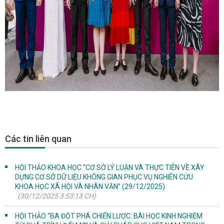
Các tin liên quan
HỘI THẢO KHOA HỌC “CƠ SỞ LÝ LUẬN VÀ THỰC TIỄN VỀ XÂY
DỰNG CƠ SỞ DỮ LIỆU KHÔNG GIAN PHỤC VỤ NGHIÊN CỨU
KHOA HỌC XÃ HỘI VÀ NHÂN VĂN” (29/12/2025)
(30/12/2025 3:53:13 CH)
HỘI THẢO “BA ĐỘT PHÁ CHIẾN LƯỢC: BÀI HỌC KINH NGHIỆM