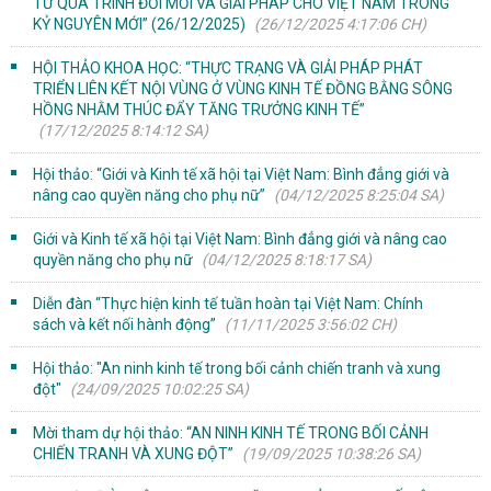
TỪ QUÁ TRÌNH ĐỔI MỚI VÀ GIẢI PHÁP CHO VIỆT NAM TRONG
KỶ NGUYÊN MỚI” (26/12/2025)
(26/12/2025 4:17:06 CH)
HỘI THẢO KHOA HỌC: “THỰC TRẠNG VÀ GIẢI PHÁP PHÁT
TRIỂN LIÊN KẾT NỘI VÙNG Ở VÙNG KINH TẾ ĐỒNG BẰNG SÔNG
HỒNG NHẰM THÚC ĐẨY TĂNG TRƯỞNG KINH TẾ”
(17/12/2025 8:14:12 SA)
Hội thảo: “Giới và Kinh tế xã hội tại Việt Nam: Bình đẳng giới và
nâng cao quyền năng cho phụ nữ”
(04/12/2025 8:25:04 SA)
Giới và Kinh tế xã hội tại Việt Nam: Bình đẳng giới và nâng cao
quyền năng cho phụ nữ
(04/12/2025 8:18:17 SA)
Diễn đàn “Thực hiện kinh tế tuần hoàn tại Việt Nam: Chính
sách và kết nối hành động”
(11/11/2025 3:56:02 CH)
Hội thảo: "An ninh kinh tế trong bối cảnh chiến tranh và xung
đột"
(24/09/2025 10:02:25 SA)
Mời tham dự hội thảo: “AN NINH KINH TẾ TRONG BỐI CẢNH
CHIẾN TRANH VÀ XUNG ĐỘT”
(19/09/2025 10:38:26 SA)