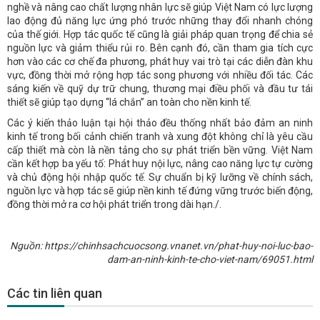
nghề và nâng cao chất lượng nhân lực sẽ giúp Việt Nam có lực lượng
lao động đủ năng lực ứng phó trước những thay đổi nhanh chóng
của thế giới. Hợp tác quốc tế cũng là giải pháp quan trọng để chia sẻ
nguồn lực và giảm thiểu rủi ro. Bên cạnh đó, cần tham gia tích cực
hơn vào các cơ chế đa phương, phát huy vai trò tại các diễn đàn khu
vực, đồng thời mở rộng hợp tác song phương với nhiều đối tác. Các
sáng kiến về quỹ dự trữ chung, thương mại điều phối và đầu tư tái
thiết sẽ giúp tạo dựng “lá chắn” an toàn cho nền kinh tế.
Các ý kiến thảo luận tại hội thảo đều thống nhất bảo đảm an ninh
kinh tế trong bối cảnh chiến tranh và xung đột không chỉ là yêu cầu
cấp thiết mà còn là nền tảng cho sự phát triển bền vững. Việt Nam
cần kết hợp ba yếu tố: Phát huy nội lực, nâng cao năng lực tự cường
và chủ động hội nhập quốc tế. Sự chuẩn bị kỹ lưỡng về chính sách,
nguồn lực và hợp tác sẽ giúp nền kinh tế đứng vững trước biến động,
đồng thời mở ra cơ hội phát triển trong dài hạn./.
Nguồn: https://chinhsachcuocsong.vnanet.vn/phat-huy-noi-luc-bao-
dam-an-ninh-kinh-te-cho-viet-nam/69051.html
Các tin liên quan