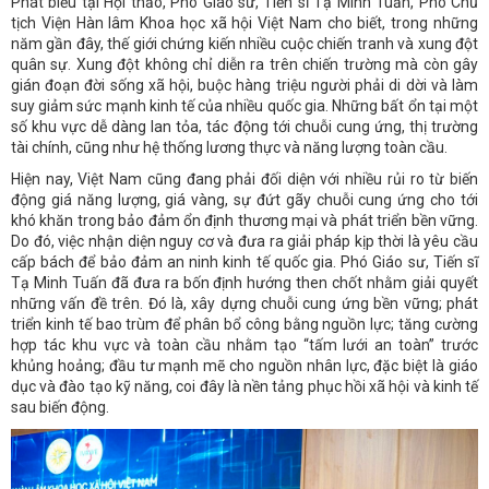
Phát biểu tại Hội thảo, Phó Giáo sư, Tiến sĩ Tạ Minh Tuấn, Phó Chủ
tịch Viện Hàn lâm Khoa học xã hội Việt Nam cho biết, trong những
năm gần đây, thế giới chứng kiến nhiều cuộc chiến tranh và xung đột
quân sự. Xung đột không chỉ diễn ra trên chiến trường mà còn gây
gián đoạn đời sống xã hội, buộc hàng triệu người phải di dời và làm
suy giảm sức mạnh kinh tế của nhiều quốc gia. Những bất ổn tại một
số khu vực dễ dàng lan tỏa, tác động tới chuỗi cung ứng, thị trường
tài chính, cũng như hệ thống lương thực và năng lượng toàn cầu.
Hiện nay, Việt Nam cũng đang phải đối diện với nhiều rủi ro từ biến
động giá năng lượng, giá vàng, sự đứt gãy chuỗi cung ứng cho tới
khó khăn trong bảo đảm ổn định thương mại và phát triển bền vững.
Do đó, việc nhận diện nguy cơ và đưa ra giải pháp kịp thời là yêu cầu
cấp bách để bảo đảm an ninh kinh tế quốc gia. Phó Giáo sư, Tiến sĩ
Tạ Minh Tuấn đã đưa ra bốn định hướng then chốt nhằm giải quyết
những vấn đề trên. Đó là, xây dựng chuỗi cung ứng bền vững; phát
triển kinh tế bao trùm để phân bổ công bằng nguồn lực; tăng cường
hợp tác khu vực và toàn cầu nhằm tạo “tấm lưới an toàn” trước
khủng hoảng; đầu tư mạnh mẽ cho nguồn nhân lực, đặc biệt là giáo
dục và đào tạo kỹ năng, coi đây là nền tảng phục hồi xã hội và kinh tế
sau biến động.