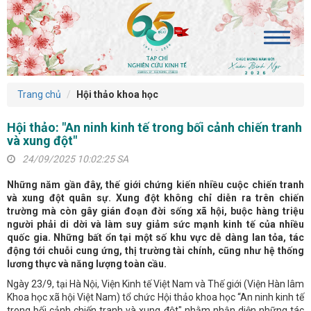
Trang chủ
Hội thảo khoa học
Hội thảo: "An ninh kinh tế trong bối cảnh chiến tranh
và xung đột"
24/09/2025 10:02:25 SA
Những năm gần đây, thế giới chứng kiến nhiều cuộc chiến tranh
và xung đột quân sự. Xung đột không chỉ diễn ra trên chiến
trường mà còn gây gián đoạn đời sống xã hội, buộc hàng triệu
người phải di dời và làm suy giảm sức mạnh kinh tế của nhiều
quốc gia. Những bất ổn tại một số khu vực dễ dàng lan tỏa, tác
động tới chuỗi cung ứng, thị trường tài chính, cũng như hệ thống
lương thực và năng lượng toàn cầu.
Ngày 23/9, tại Hà Nội, Viện Kinh tế Việt Nam và Thế giới (Viện Hàn lâm
Khoa học xã hội Việt Nam) tổ chức Hội thảo khoa học “An ninh kinh tế
trong bối cảnh chiến tranh và xung đột" nhằm nhận diện những tác