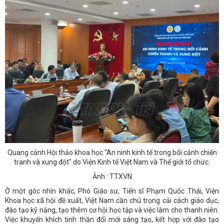
Quang cảnh Hội thảo khoa học “An ninh kinh tế trong bối cảnh chiến
tranh và xung đột" do Viện Kinh tế Việt Nam và Thế giới tổ chức.
Ảnh : TTXVN
Ở một góc nhìn khác, Phó Giáo sư, Tiến sĩ Phạm Quốc Thái, Viện
Khoa học xã hội đề xuất, Việt Nam cần chú trọng cải cách giáo dục,
đào tạo kỹ năng, tạo thêm cơ hội học tập và việc làm cho thanh niên.
Việc khuyến khích tinh thần đổi mới sáng tạo, kết hợp với đào tạo