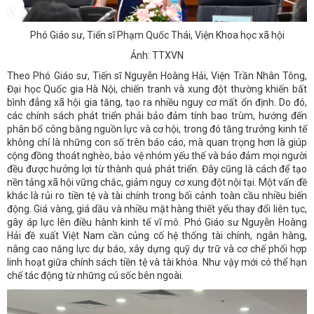
Phó Giáo sư, Tiến sĩ Phạm Quốc Thái, Viện Khoa học xã hội
Ảnh: TTXVN
Theo Phó Giáo sư, Tiến sĩ Nguyễn Hoàng Hải, Viện Trần Nhân Tông,
Đại học Quốc gia Hà Nội, chiến tranh và xung đột thường khiến bất
bình đẳng xã hội gia tăng, tạo ra nhiều nguy cơ mất ổn định. Do đó,
các chính sách phát triển phải bảo đảm tính bao trùm, hướng đến
phân bổ công bằng nguồn lực và cơ hội, trong đó tăng trưởng kinh tế
không chỉ là những con số trên báo cáo, mà quan trọng hơn là giúp
cộng đồng thoát nghèo, bảo vệ nhóm yếu thế và bảo đảm mọi người
đều được hưởng lợi từ thành quả phát triển. Đây cũng là cách để tạo
nền tảng xã hội vững chắc, giảm nguy cơ xung đột nội tại. Một vấn đề
khác là rủi ro tiền tệ và tài chính trong bối cảnh toàn cầu nhiều biến
động. Giá vàng, giá dầu và nhiều mặt hàng thiết yếu thay đổi liên tục,
gây áp lực lên điều hành kinh tế vĩ mô. Phó Giáo sư Nguyễn Hoàng
Hải đề xuất Việt Nam cần củng cố hệ thống tài chính, ngân hàng,
nâng cao năng lực dự báo, xây dựng quỹ dự trữ và cơ chế phối hợp
linh hoạt giữa chính sách tiền tệ và tài khóa. Như vậy mới có thể hạn
chế tác động từ những cú sốc bên ngoài.