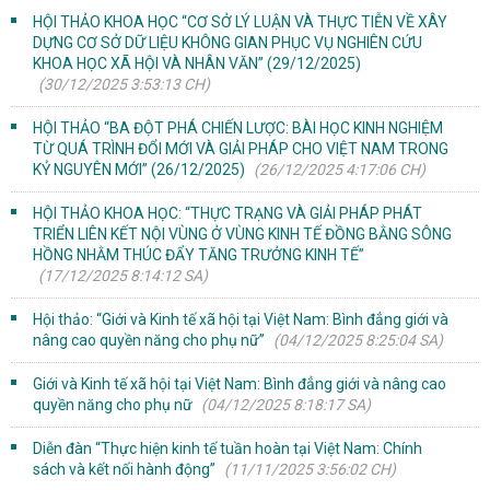
HỘI THẢO KHOA HỌC “CƠ SỞ LÝ LUẬN VÀ THỰC TIỄN VỀ XÂY
DỰNG CƠ SỞ DỮ LIỆU KHÔNG GIAN PHỤC VỤ NGHIÊN CỨU
KHOA HỌC XÃ HỘI VÀ NHÂN VĂN” (29/12/2025)
(30/12/2025 3:53:13 CH)
HỘI THẢO “BA ĐỘT PHÁ CHIẾN LƯỢC: BÀI HỌC KINH NGHIỆM
TỪ QUÁ TRÌNH ĐỔI MỚI VÀ GIẢI PHÁP CHO VIỆT NAM TRONG
KỶ NGUYÊN MỚI” (26/12/2025)
(26/12/2025 4:17:06 CH)
HỘI THẢO KHOA HỌC: “THỰC TRẠNG VÀ GIẢI PHÁP PHÁT
TRIỂN LIÊN KẾT NỘI VÙNG Ở VÙNG KINH TẾ ĐỒNG BẰNG SÔNG
HỒNG NHẰM THÚC ĐẨY TĂNG TRƯỞNG KINH TẾ”
(17/12/2025 8:14:12 SA)
Hội thảo: “Giới và Kinh tế xã hội tại Việt Nam: Bình đẳng giới và
nâng cao quyền năng cho phụ nữ”
(04/12/2025 8:25:04 SA)
Giới và Kinh tế xã hội tại Việt Nam: Bình đẳng giới và nâng cao
quyền năng cho phụ nữ
(04/12/2025 8:18:17 SA)
Diễn đàn “Thực hiện kinh tế tuần hoàn tại Việt Nam: Chính
sách và kết nối hành động”
(11/11/2025 3:56:02 CH)